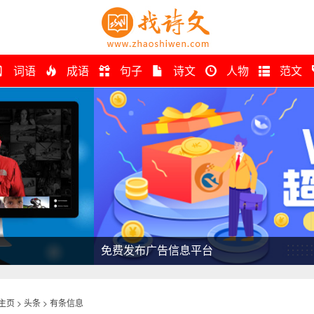
词语
成语
句子
诗文
人物
范文
告信息平台
主页
>
头条
>
有条信息