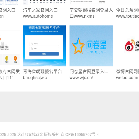
官网入口
汽车之家官网入口
宁夏朝觐报名网登录入
今日头条网
on
www.autohome
口www.nxmsl
www.toutia
政府官网受
青海省朝觐报名平台
问卷星官网登录入口
微博官网网
口111
bm.qhscjw.c
www.wjx.cn/
weibo.com/
 © 2025-2025 这诗那文找诗文 版权所有
京ICP备16055707号-4