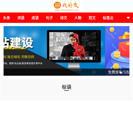
头条
词语
成语
句子
诗文
人物
范文
标签云
这诗那文找诗文
免费发布广告信息平台
标语