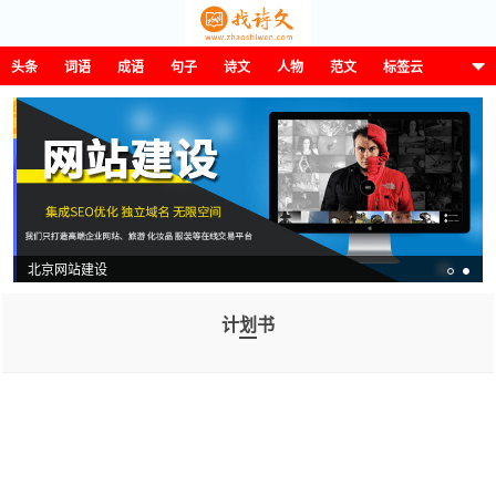
头条
词语
成语
句子
诗文
人物
范文
标签云
这诗那文找诗文
北京网站建设
计划书