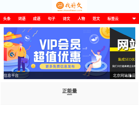
头条
词语
成语
句子
诗文
人物
范文
标签云
这诗那文找诗文
北京网站建设
正能量