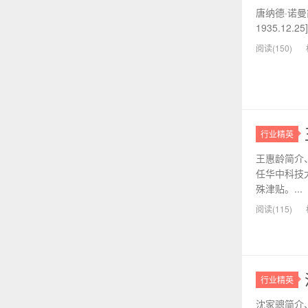
唐纳德·诺曼简
1935.1
阅读(150)
行业精英
王惠龄简介
任华中科技
殊津贴。...
阅读(115)
行业精英
沈家骢简介