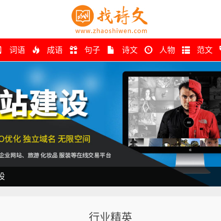
词语
成语
句子
诗文
人物
范文
设
行业精英