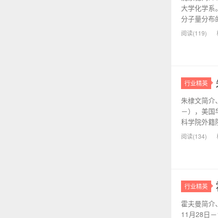
大学化学系
分子量分布的
阅读(119)
行业精英
朱棣文简介、
－），美国
科学院外籍院
阅读(134)
行业精英
霍夫曼简介、
11月28日