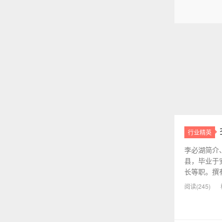
行业精英
李必湖简介、
县，毕业于
长等职。撰有
阅读(245)