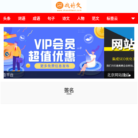
头条
词语
成语
句子
诗文
人物
范文
标签云
这诗那文找诗文
北京网站建设
签名