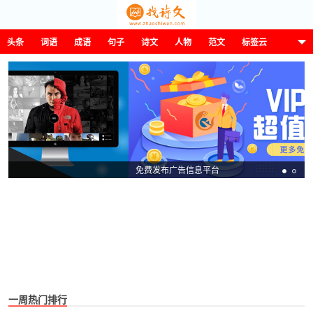
头条
词语
成语
句子
诗文
人物
范文
标签云
这诗那文找诗文
免费发布广告信息平台
一周热门排行