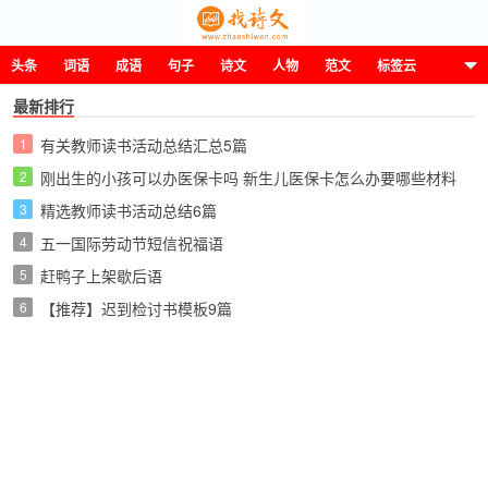
头条
词语
成语
句子
诗文
人物
范文
标签云
最新排行
1
有关教师读书活动总结汇总5篇
这诗那文找诗文
2
刚出生的小孩可以办医保卡吗 新生儿医保卡怎么办要哪些材料
3
精选教师读书活动总结6篇
4
五一国际劳动节短信祝福语
5
赶鸭子上架歇后语
6
【推荐】迟到检讨书模板9篇