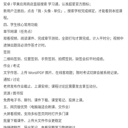
安卓 / 苹果应用商店直接搜索 学习通，认准超星官方图标；
新用户注册后，点击「我 - 头像 - 单位」，搜索学校完成绑定，才能看到本班课
程。
四、学生核心常用功能
章节网课（任务点）
观看视频、阅读课件、完成章节测验，全部打勾才算完成，计入平时分；视频中
途弹出题目必须作答才计时。
签到
二维码签到、位置签到、手势签到、拍照签到，缺签会扣平时成绩。
作业 / 考试
文字作答、上传 Word/PDF 图片、在线客观题；限时考试切屏会被系统记录。
通知 / 讨论
老师发布作业截止、上课安排；课程讨论区需要发言拿互动分。
资源 / 图书馆
免费电子书、期刊、课件下载、课堂笔记、投屏上课。
五、网页版优势（电脑端适合刷课、交作业）
大屏看视频，支持多标签页同时打开多门课
批量下载课件、上传大文件作业更稳定
快捷键翻页、导出笔记，查看完整学习数据统计