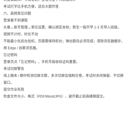
考试打字比手机方便，适合大题作答
六、高频常见问题
登录看不到课程
头像→账号管理→单位设置，确认绑定本校；新生一般开学 1-3 天导入班级。
视频不计时、时长不动
不能最小化后台挂机，页面需保持前台；弹出题目必须完成；清除浏览器缓存，
用 Edge / 谷歌浏览器。
忘记密码
登录页点「忘记密码」，手机号接收验证码重置。
考试切屏警告
线上期末 / 期中检测切屏次数，多次切屏会强制交卷，考试时关闭弹窗、不切换
窗口。
提交作业失败
检查文件大小、格式（PDF/Word/JPG），避开截止前高峰期提交。