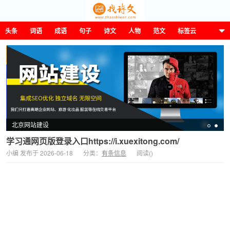
头条
词语
成语
句子
诗文
人物
范文
标签云
这诗那文找诗文
北京网站建设
学习通网页版登录入口https://i.xuexitong.com/
小编 发布于 2026-06-18
分类：
有条信息
阅读(
)