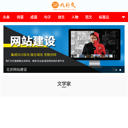
头条
词语
成语
句子
诗文
人物
范文
标签云
这诗那文找诗文
北京网站建设
文学家