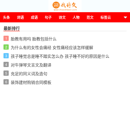
头条
词语
成语
句子
诗文
人物
范文
标签云
最新排行
1
胎教有用吗 胎教包括什么
这诗那文找诗文
2
为什么有的女性会痛经 女性痛经应该怎样缓解
3
孩子睡觉总是睡不踏实怎么办 孩子睡不好的原因是什么
4
对牛弹琴文言文及翻译
5
充足的同义词及造句
6
装饰建材购销合同模板