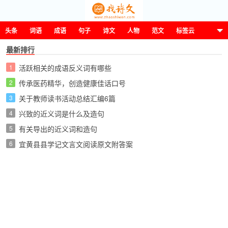
头条
词语
成语
句子
诗文
人物
范文
标签云
最新排行
1
活跃相关的成语反义词有哪些
这诗那文找诗文
2
传承医药精华，创造健康佳话口号
3
关于教师读书活动总结汇编6篇
4
兴致的近义词是什么及造句
5
有关导出的近义词和造句
6
宜黄县县学记文言文阅读原文附答案