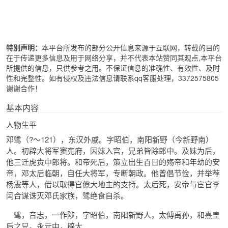
特别声明：
本平台所发布的部分公开信息来源于互联网，转载的目的
在于传递更多信息及用于网络分享，并不代表本站赞同其观点,本平台
所提供的信息，只供参考之用。不保证信息的准确性、有效性、及时
性和完整性。如有侵权及违法信息请联系qq客服处理，3372575805
谢谢合作！
基本内容
人物生平
邓骘（?～121），东汉外戚。字昭伯，南阳新野（今新野南）
人。初辟大将军窦宪府，因妹入宫，兄弟皆除郎中。及妹为后，
他三迁虎贲中郎将。和帝死后，策立出生百日的殇帝和年幼的安
帝，邓太后临朝，自任大将军，专断朝政。他曾倡节俭，并举荐
杨震等人，借以取得官僚大地主的支持。太后死，安帝与宦官李
闰合谋诛灭邓氏家族，骘绝食自杀。
骘，音志，一作陟，字昭伯，南阳新野人，太傅禹孙，和熹皇
后之兄。永元中，辟大