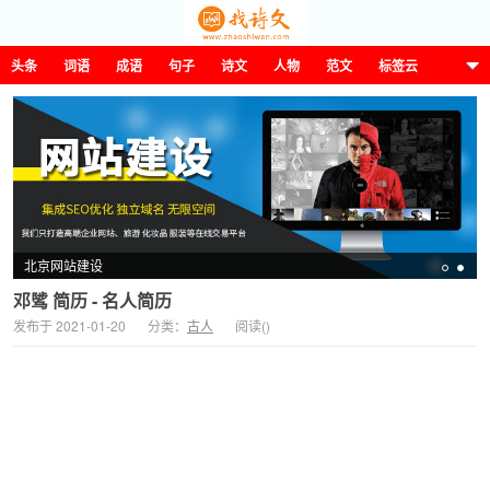
头条
词语
成语
句子
诗文
人物
范文
标签云
这诗那文找诗文
北京网站建设
邓骘 简历 - 名人简历
发布于 2021-01-20
分类：
古人
阅读(
)