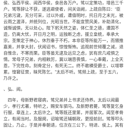
侯、弘西平侯、阊西华侯，食邑各万户。骘以定策功，增邑三千
户。骘等辞让不获，遂逃避使者，间关诣阙，上疏自陈曰：“臣
兄弟污濊，无分可采，过以外戚，遭值明时，托日月之末光，被
云雨之渥泽，并统列位，光昭当世。不能宣赞风美，补助清化，
诚惭诚惧，无以处心。陛下躬天然之姿，体仁圣之德，遭国不
造，仍离大忧，开日月之明，运独断之虑，援立皇统，奉承大
宗。圣策定于神心，休烈垂于不朽，本非臣等所能万一，而猥推
嘉美，并享大封，伏闻诏书，惊惶惭怖。追观前世倾覆之诫，退
自惟念，不寒而栗。臣等虽无逮及远见之虑，犹有庶几戒惧之
情。常母子兄弟，内相敕厉，冀以端悫畏慎，一心奉戴，上全天
恩，下完性命。刻骨定分，有死无二。终不敢横受爵士，以增罪
累。惶窘征营，昧死陈乞。”太后不听。骘频上疏，至于五六，
乃许之。
、弘、阊。
四年，母新野君寝病，骘兄弟并上书求还侍养。太后以阊最
少，孝行尤著，特听之，赐安车驷马。及新野君薨，骘等复乞身
行服，章连上，太后许之。骘等既还里第，并居冢次。阊至孝骨
立，有闻当时。及服阕，诏喻骘还辅朝政，更授前封。骘等叩头
固让，乃止，于是并奉朝请，位次在三公下，特进、侯上。其有