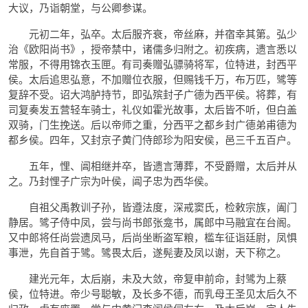
大议，乃诣朝堂，与公卿参谋。
元初二年，弘卒。太后服齐衰，帝丝麻，并宿幸其第。弘少
治《欧阳尚书》，授帝禁中，诸儒多归附之。初疾病，遗言悉以
常服，不得用锦衣玉匣。有司奏赠弘骠骑将军，位特进，封西平
侯。太后追思弘意，不加赠位衣服，但赐钱千万，布万匹，骘等
复辞不受。诏大鸿胪持节，即弘殡封子广德为西平侯。将葬，有
司复奏发五营轻车骑士，礼仪如霍光故事，太后皆不听，但白盖
双骑，门生挽送。后以帝师之重，分西平之都乡封广德弟甫德为
都乡侯。四年，又封京子黄门侍郎珍为阳安侯，邑三千五百户。
五年，悝、阊相继并卒，皆遗言薄葬，不受爵赠，太后并从
之。乃封悝子广宗为叶侯，阊子忠为西华侯。
自祖父禹教训子孙，皆遵法度，深戒窦氏，检敕宗族，阖门
静居。骘子侍中凤，尝与尚书郎张龛书，属郎中马融宜在台阁。
又中郎将任尚尝遗凤马，后尚坐断盗军粮，槛车征诣廷尉，凤惧
事泄，先自首于骘。骘畏太后，遂髡妻及凤以谢，天下称之。
建光元年，太后崩，未及大敛，帝复申前命，封骘为上蔡
侯，位特进。帝少号聪敏，及长多不德，而乳母王圣见太后久不