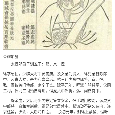
荣耀加身
太傅邓禹子训五子：骘、京、悝
骘字昭伯，少辟大将军窦宪府。及女弟为贵人，骘兄弟皆除郎
中。及贵人立，是为和熹皇后。骘三迁虎贲中郎将，京、悝、
弘、阊皆黄门侍郎。京卒于官。延平元年，拜骘车骑将军、仪同
三司。仪同三司始自骘也。悝虎贲中郎将，弘、阊皆侍中。
殇帝崩，太后与步骘等定策立安帝，悝迁城门校尉，弘虎贲
中郎将。自和帝崩后，骘兄弟常居禁中。骘谦逊不欲久在内，连
求还第，岁余，太后乃许之。 永初元年，封骘上蔡侯、悝叶