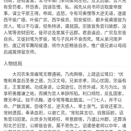
归政，虑有废置，常与中黄门李闰侯伺左右。及太后崩，宫人先
有受罚者，怀怨恚，因诬告悝、私、阊先从尚书邓访取废帝故
事，谋立平原王得。帝闻，追怒，令有司奏悝等大逆无道，遂废
西平侯广德、叶侯广宗、西华侯忠、阳安侯珍、都乡侯甫德皆为
庶人。骘以不与谋，但免特进，遣就国。宗族皆免官归故郡，没
入骘等资财田宅，徙邓访及家属于远郡。君县逼迫，广宗及忠皆
自杀。又徙封骘为罗侯，骘与子凤并不食而死。骘从弟河南尹
豹、度辽将军舞阳侯遵、将作大匠畅皆自杀，惟广德兄弟以母阎
后戚属得留京师。
人物结局
大司农朱宠痛骘无罪遇祸，乃肉舆榇，上疏追讼骘曰：“伏
惟和熹皇后圣善之德，为汉文母。兄弟忠孝，同心忧国，宗庙有
主，王室是赖。功成身退，让国逊位，历世外戚，无与为比。当
享积善履谦之祐，而横为宫人单辞所陷。利口倾险，反乱国家，
罪无申证。狱不讯鞠，遂令骘等罹此酷滥。一门七人，并不以
命，尸骸流离，怨魂不反，逆天感人，率土丧气。宜收还冢次，
宠树遗孤，奉承血祀，以谢亡灵。”宠知其言切，自致廷尉，诏
免官归田里。众庶多为骘称枉，帝意颇悟，乃谴让州郡，还葬洛
阳北芒旧茔，公卿皆会丧，莫不悲伤之。诏遣使者祠以中牢，诸