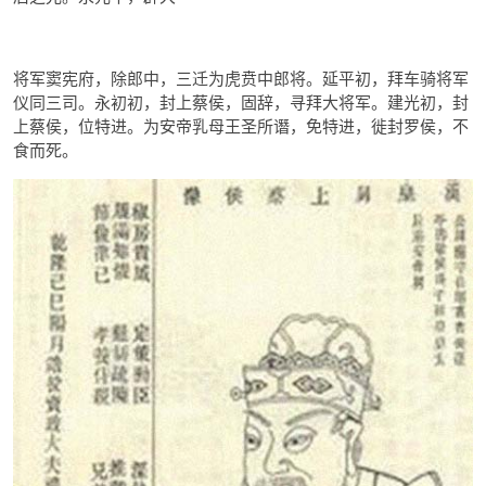
将军窦宪府，除郎中，三迁为虎贲中郎将。延平初，拜车骑将军
仪同三司。永初初，封上蔡侯，固辞，寻拜大将军。建光初，封
上蔡侯，位特进。为安帝乳母王圣所谮，免特进，徙封罗侯，不
食而死。